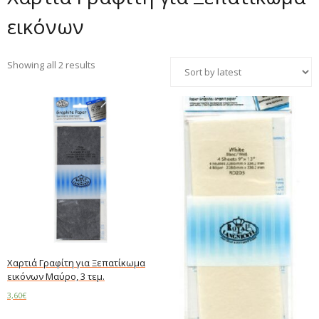
εικόνων
Showing all 2 results
Χαρτιά Γραφίτη για Ξεπατίκωμα
εικόνων Μαύρο, 3 τεμ.
3,60
€