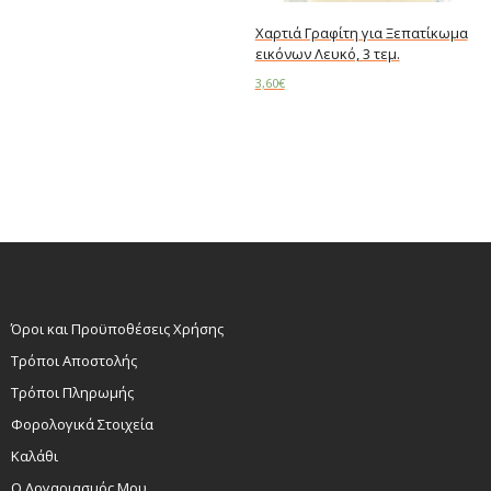
Add to cart
Χαρτιά Γραφίτη για Ξεπατίκωμα
εικόνων Λευκό, 3 τεμ.
3,60
€
Add to cart
Όροι και Προϋποθέσεις Χρήσης
Τρόποι Αποστολής
Τρόποι Πληρωμής
Φορολογικά Στοιχεία
Καλάθι
Ο Λογαριασμός Μου