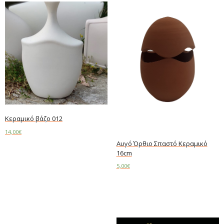
Κεραμικό βάζο 012
14,00
€
Αυγό Όρθιο Σπαστό Κεραμικό
Add to cart
16cm
5,00
€
Add to cart