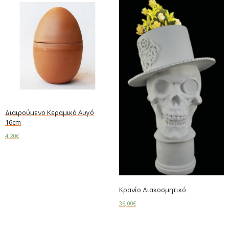
Διαιρούμενο Κεραμικό Αυγό
16cm
4,20
€
Add to cart
Κρανίο Διακοσμητικό
36,00
€
Add to cart