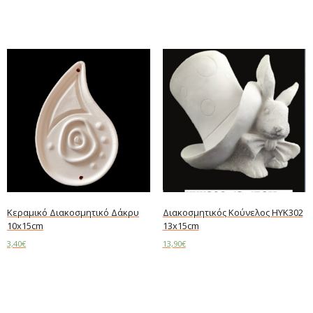
Add to cart
Add to cart
Κεραμικό Διακοσμητικό Δάκρυ
Διακοσμητικός Κούνελος ΗΥΚ302
10x15cm
13x15cm
3,40
€
13,90
€
Add to cart
Read more