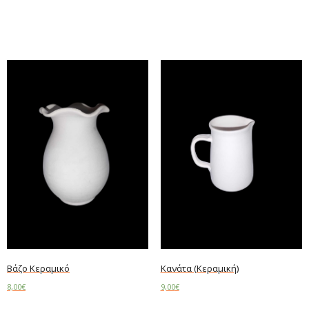
Add to cart
Add to cart
Βάζο Κεραμικό
Κανάτα (Κεραμική)
8,00
€
9,00
€