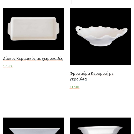
Δίσκος Κεραμικός με χειρολαβές
17,90
€
Φρουτιέρα Κεραμική με
Add to cart
χερούλια
11,90
€
Add to cart