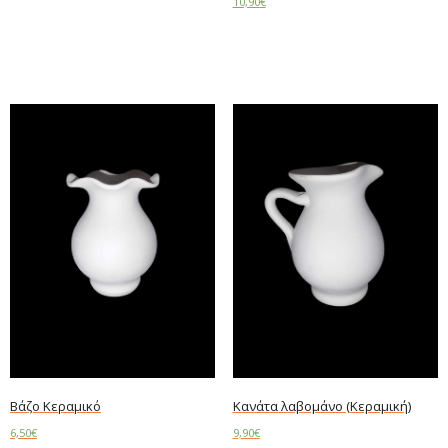
10,90
€
Add to cart
Add to cart
Βάζο Κεραμικό
Κανάτα λαβομάνο (Κεραμική)
6,50
€
9,90
€