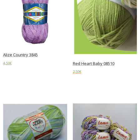
Alize Country 3845
Red Heart Baby 08510
4,50
€
2,50
€
Add to cart
Add to cart