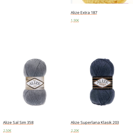
Alize Extra 187
1,90
€
Add to cart
Alize Sal Sim 358
Alize Superlana Klasik 203
2,50
€
2,20
€