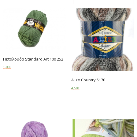
Πεταλούδα Standard Art 100 252
1,00
€
Add to cart
Alize Country 5170
4,50
€
Add to cart