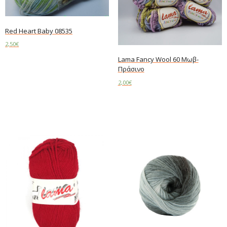
Red Heart Baby 08535
2,50
€
Lama Fancy Wool 60 Μωβ-
Add to cart
Πράσινο
2,00
€
Add to cart