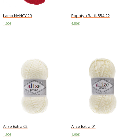
Lama NANCY 29
Papatya Batik 554-22
1,00
€
4,50
€
Add to cart
Add to cart
Alize Extra 62
Alize Extra 01
1,90
€
1,90
€