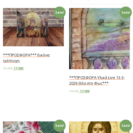
Sale!
Sale!
***ΠΡΟΣΦΟΡΑ*** Εικόνα
τρίπτυχη
21,00
€
17,00
€
***ΠΡΟΣΦΟΡΑ Υλικά Live 13-3-
Add to cart
2026 Θέα στο Φως***
19,95
€
17,00
€
Add to cart
Sale!
Sale!