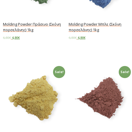
Molding Powder Πράσινο (Σκόνη
Molding Powder Μπλε (Σκόνη
πορσελάνης) 1kg
πορσελάνης) 1kg
6,80
€
4,80
€
6,80
€
4,80
€
Add to cart
Add to cart
Sale!
Sale!