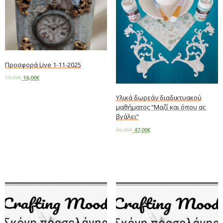
Προσφορά Live 1-11-2025
19,70
€
16,00
€
Add to cart
Υλικά δωρεάν διαδικτυακού
μαθήματος “Μαζί και όπου ας
βγάλει”
55,00
€
47,00
€
Add to cart