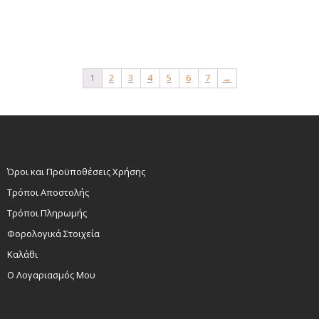
Add to cart
1
2
3
4
5
6
7
→
Όροι και Προϋποθέσεις Χρήσης
Τρόποι Αποστολής
Τρόποι Πληρωμής
Φορολογικά Στοιχεία
Καλάθι
Ο Λογαριασμός Μου