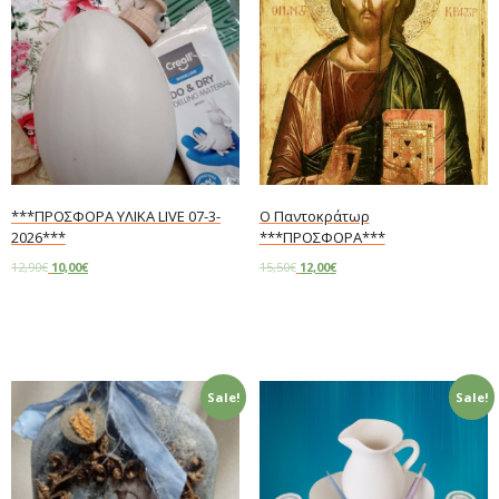
***ΠΡΟΣΦΟΡΑ ΥΛΙΚΑ LIVE 07-3-
Ο Παντοκράτωρ
2026***
***ΠΡΟΣΦΟΡΑ***
12,90
€
10,00
€
15,50
€
12,00
€
Add to cart
Add to cart
Sale!
Sale!