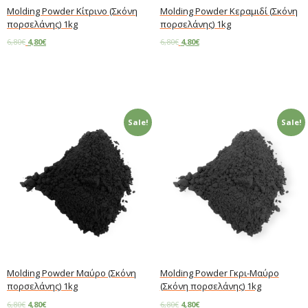
Molding Powder Κίτρινο (Σκόνη
Molding Powder Κεραμιδί (Σκόνη
πορσελάνης) 1kg
πορσελάνης) 1kg
6,80
€
4,80
€
6,80
€
4,80
€
Read more
Add to cart
Sale!
Sale!
Molding Powder Μαύρο (Σκόνη
Molding Powder Γκρι-Μαύρο
πορσελάνης) 1kg
(Σκόνη πορσελάνης) 1kg
6,80
€
4,80
€
6,80
€
4,80
€