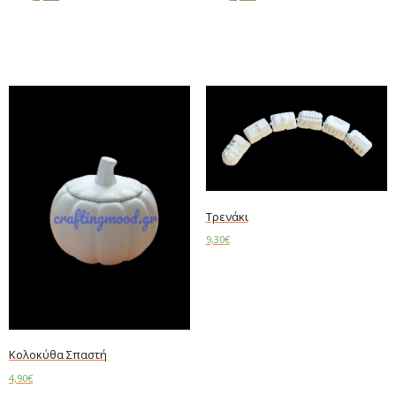
Add to cart
Add to cart
Τρενάκι
9,30
€
Add to cart
Κολοκύθα Σπαστή
4,90
€