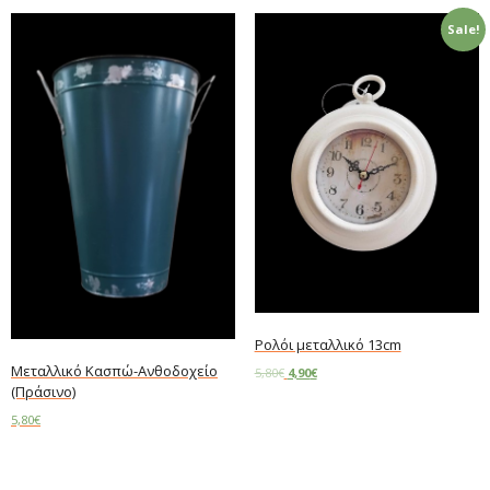
Sale!
Ρολόι μεταλλικό 13cm
Μεταλλικό Κασπώ-Ανθοδοχείο
5,80
€
4,90
€
(Πράσινο)
Add to cart
5,80
€
Add to cart