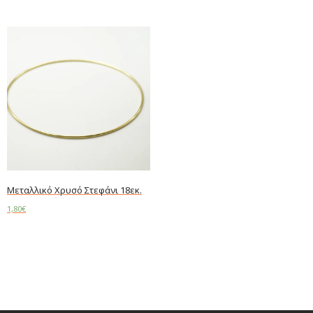
Μεταλλικό Χρυσό Στεφάνι 18εκ.
1,80
€
Add to cart