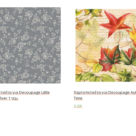
τσέτα για Decoupage Little
Χαρτοπετσέτα για Decoupage A
lver,1 τεμ.
Time
0,20
€
art
Add to cart