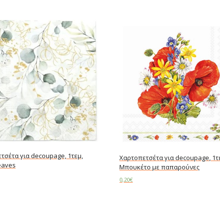
τσέτα για decoupage, 1τεμ,
Χαρτοπετσέτα για decoupage, 1τ
eaves
Μπουκέτο με παπαρούνες
0,20
€
art
Add to cart