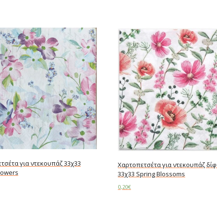
τσέτα για ντεκουπάζ 33χ33
Χαρτοπετσέτα για ντεκουπάζ δί
lowers
33χ33 Spring Blossoms
0,20
€
art
Add to cart