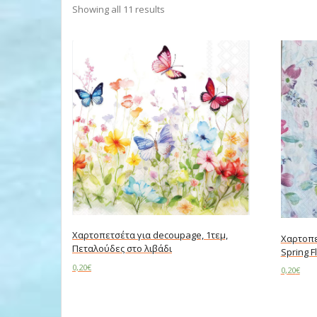
Showing all 11 results
Χαρτοπετσέτα για decoupage, 1τεμ,
Χαρτοπε
Πεταλούδες στο λιβάδι
Spring F
0,20
€
0,20
€
Add to cart
Add to c