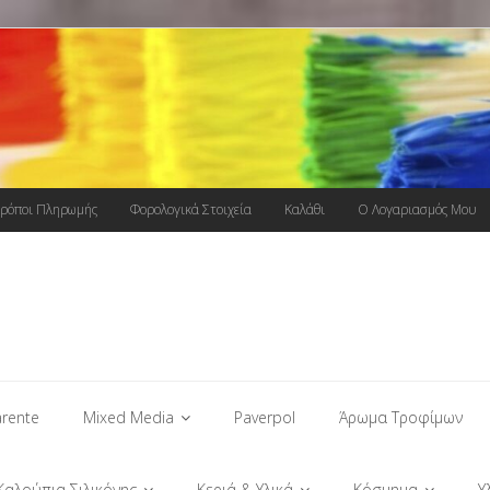
ρόποι Πληρωμής
Φορολογικά Στοιχεία
Καλάθι
Ο Λογαριασμός Μου
rente
Mixed Media
Paverpol
Άρωμα Τροφίμων
Καλούπια Σιλικόνης
Κεριά & Υλικά
Κόσμημα
Υ