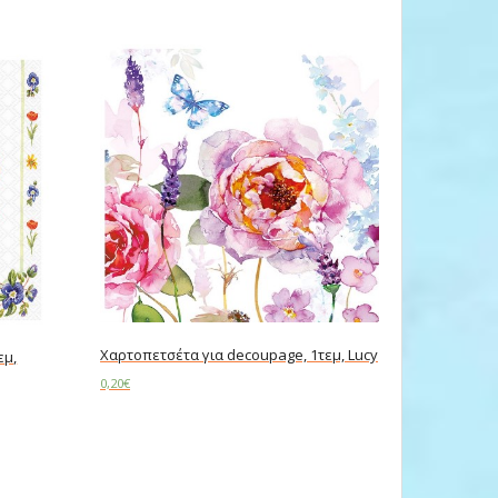
Χαρτοπετσέτα για decoupage, 1τεμ, Lucy
εμ,
0,20
€
Add to cart