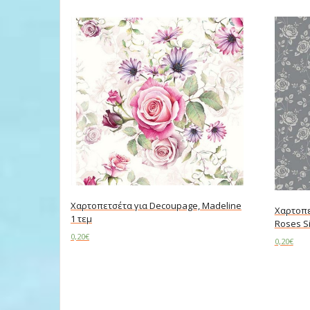
Χαρτοπετσέτα για Decoupage, Madeline
Χαρτοπε
1 τεμ
Roses Si
0,20
€
0,20
€
Add to cart
Add to c