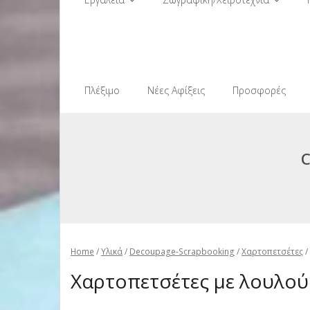
Πλέξιμο
Νέες Αφίξεις
Προσφορές
Home
/
Υλικά
/
Decoupage-Scrapbooking
/
Χαρτοπετσέτες
/
Χαρτοπετσέτες με λουλού