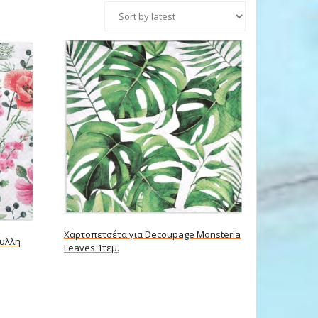
Χαρτοπετσέτα για Decoupage Monsteria
φυλλη
Leaves 1τεμ.
Read more