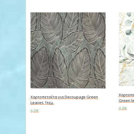
Χαρτοπε
Χαρτοπετσέτα για Decoupage Green
Green l
Leaves 1τεμ.
0,20
€
0,20
€
Add to c
Add to cart