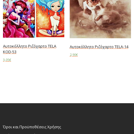
Αυτοκόλλητο Ριζόχαρτο TELA
Αυτοκόλλητο Ριζόχαρτο TELA-14
KOD-53
2,90
€
3,05
€
Read more
Add to cart
Όροι και Προϋποθέσεις Χρήσης