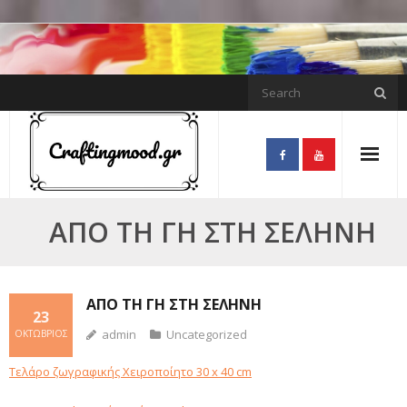
Skip
to
content
ΑΠΌ ΤΗ ΓΗ ΣΤΗ ΣΕΛΉΝΗ
ΑΠΌ ΤΗ ΓΗ ΣΤΗ ΣΕΛΉΝΗ
23
admin
Uncategorized
ΟΚΤΏΒΡΙΟΣ
Τελάρο ζωγραφικής Χειροποίητο 30 x 40 cm