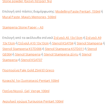
Stone powder (Σκόνη πέτρας) 1kg
Επιλογή από πάστες διαμόρφωσης:
Modelling Paste Pentart, 150ml
ή
Mural Paste, Maja’s Memories, 500ml
Stamperia Stone Paper – A3
Επιλογή από τα ακόλουθα στένσιλ
Στένσιλ Α5 13x13cm
ή
Στένσιλ Α9
13x13cm
ή
Στένσιλ Α10 13x13cm
ή
Stencil KSAT04
ή
Stencil Stamperia
ή
Stencil Stamperia KSTD006
ή
Stencil Stamperia KSTD011
ή
Stencil
GE004
ή
Stencil Stamperia
ή
Stencil Stamperia Δίχτυ
ή
Stencil
Stamperia
ή
Stencil KSAT07
Πορπορίνα Pale Gold 25ml El Greco
Κρακελέ 1ος Συστατικού Pentart 100ml
Πατίνα Νερού, Gel, Venge 100ml
Ακρυλικό χρώμα Turquoise Pentart 100ml