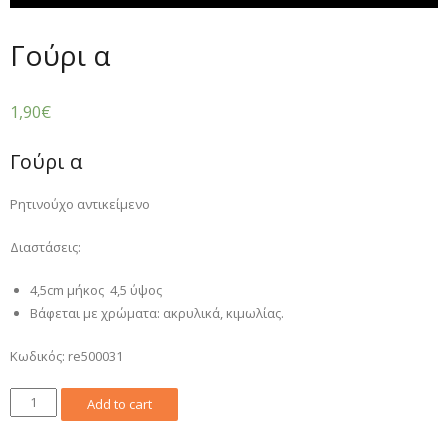
Γούρι α
1,90
€
Γούρι α
Ρητινούχο αντικείμενο
Διαστάσεις:
4,5cm μήκος 4,5 ύψος
Βάφεται με χρώματα: ακρυλικά, κιμωλίας.
Κωδικός: re500031
Γούρι
Add to cart
α
quantity