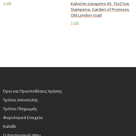
5,50
€
Καλούπι εύκαμπτο A5, 15x21cm,
Stamperia, Garden of Promises,
Add to cart
Old London road
3,50
€
Read more
Όροι και Προϋποθέσεις Χρήσης
Τρόποι Αποστολής
Τρόποι Πληρωμής
Φορολογικά Στοιχεία
Καλάθι
Ο Λογαριασμός Μου