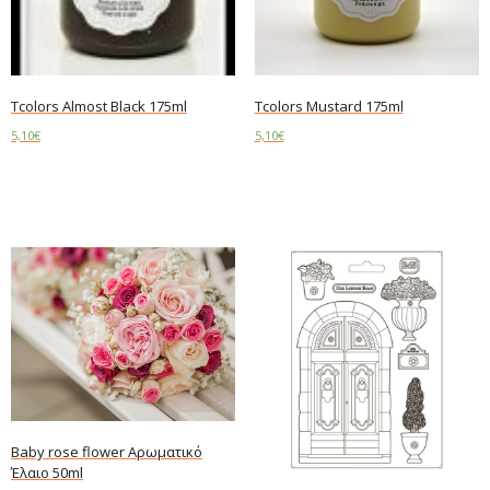
Tcolors Almost Black 175ml
Tcolors Mustard 175ml
5,10
€
5,10
€
Read more
Add to cart
Baby rose flower Αρωματικό
Έλαιο 50ml