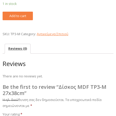
1 in stock
Δίσκος
Add to cart
MDF
TP3-
M
SKU:
TP3-M
Category:
Αντικείμενα Σπιτιού
27x38cm
quantity
Reviews (0)
Reviews
There are no reviews yet.
Be the first to review “Δίσκος MDF TP3-M
27x38cm”
Η ηλ. διεύθυνση σας δεν δημοσιεύεται.
Τα υποχρεωτικά πεδία
σημειώνονται με
*
Your rating
*