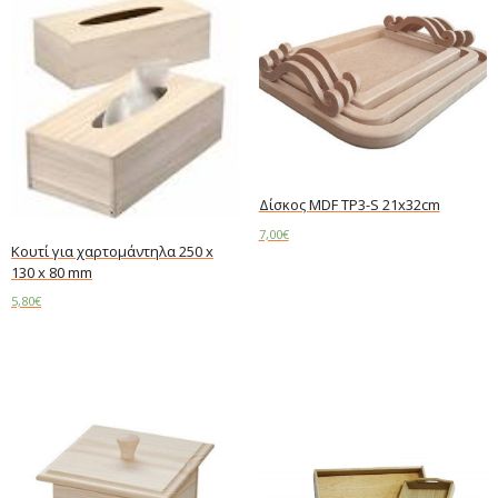
Δίσκος MDF TP3-S 21x32cm
7,00
€
Κουτί για χαρτομάντηλα 250 x
130 x 80 mm
Read more
5,80
€
Add to cart