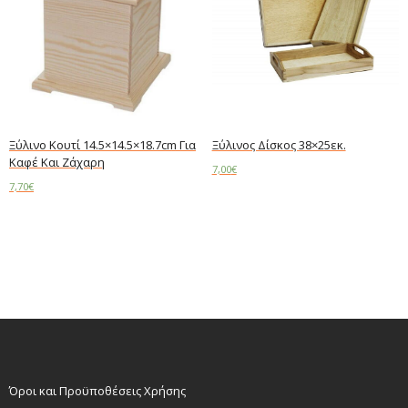
Ξύλινο Κουτί 14.5×14.5×18.7cm Για
Ξύλινος Δίσκος 38×25εκ.
Καφέ Και Ζάχαρη
7,00
€
7,70
€
Add to cart
Read more
Όροι και Προϋποθέσεις Χρήσης