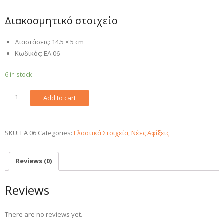
Διακοσμητικό στοιχείο
Διαστάσεις: 14.5 × 5 cm
Κωδικός: EA 06
6 in stock
Ελαστική
Add to cart
Ρητίνη
EA
06
SKU:
EA 06
Categories:
Ελαστικά Στοιχεία
,
Νέες Αφίξεις
quantity
Reviews (0)
Reviews
There are no reviews yet.