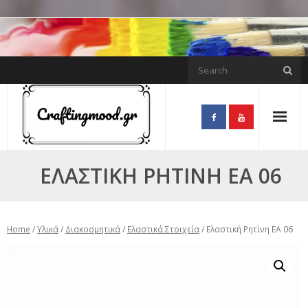
Skip
to
content
ΕΛΑΣΤΙΚΉ ΡΗΤΊΝΗ EA 06
Home
/
Υλικά
/
Διακοσμητικά
/
Ελαστικά Στοιχεία
/ Ελαστική Ρητίνη EA 06