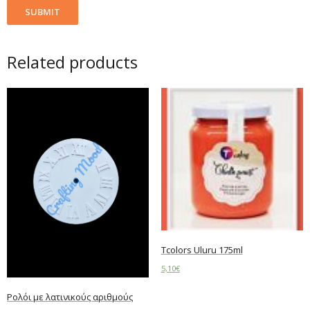
Related products
Tcolors Uluru 175ml
5,10
€
Add to cart
Ρολόι με λατινικούς αριθμούς