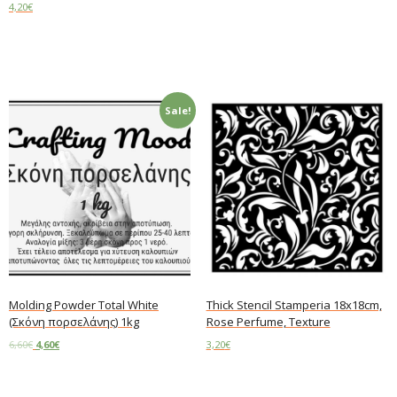
4,20
€
Add to cart
Sale!
Molding Powder Total White
Thick Stencil Stamperia 18x18cm,
(Σκόνη πορσελάνης) 1kg
Rose Perfume, Texture
6,60
€
4,60
€
3,20
€
Add to cart
Read more