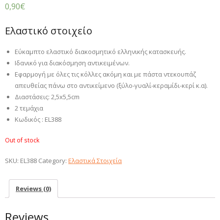
0,90
€
Ελαστικό στοιχείο
Εύκαμπτο ελαστικό διακοσμητικό ελληνικής κατασκευής.
Ιδανικό για διακόσμηση αντικειμένων.
Εφαρμογή με όλες τις κόλλες ακόμη και με πάστα ντεκουπάζ
απευθείας πάνω στο αντικείμενο (ξύλο-γυαλί-κεραμίδι-κερί κ.α).
Διαστάσεις: 2,5
x5,5cm
2 τεμάχια
Κωδικός : EL388
Out of stock
SKU:
EL388
Category:
Ελαστικά Στοιχεία
Reviews (0)
Reviews