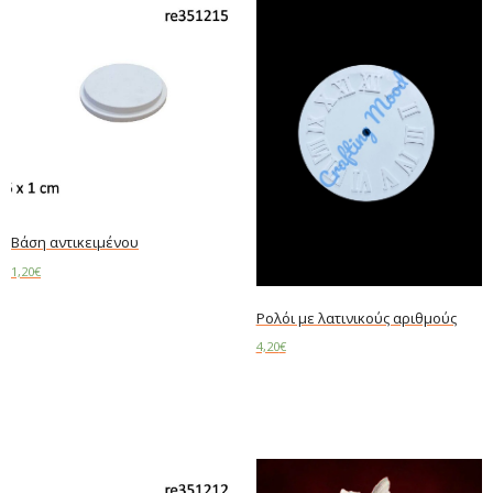
Βάση αντικειμένου
1,20
€
Add to cart
Ρολόι με λατινικούς αριθμούς
4,20
€
Add to cart