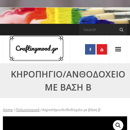
Skip
to
content
ΚΗΡΟΠΉΓΙΟ/ΑΝΘΟΔΟΧΕΊΟ
ΜΕ ΒΆΣΗ Β
Home
/
Πολυεστερικά
/ Κηροπήγιο/Ανθοδοχείο με βάση β