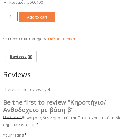
Κωδικός: p500100
Κηροπήγιο/
Add to cart
Ανθοδοχείο
με
βάση
SKU:
p500100
Category:
Πολυεστερικά
β
quantity
Reviews (0)
Reviews
There are no reviews yet.
Be the first to review “Κηροπήγιο/
Ανθοδοχείο με βάση β”
Η ηλ. διεύθυνση σας δεν δημοσιεύεται.
Τα υποχρεωτικά πεδία
σημειώνονται με
*
Your rating
*