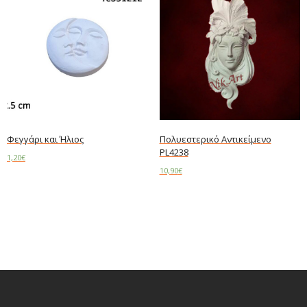
Φεγγάρι και Ήλιος
Πολυεστερικό Αντικείμενο
PL4238
1,20
€
10,90
€
Add to cart
Read more