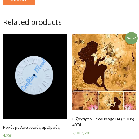
Related products
Sale!
Ριζόχαρτο Decoupage B4 (25×35)
4074
Ρολόι με λατινικούς αριθμούς
2,10
€
1,78
€
4,20
€