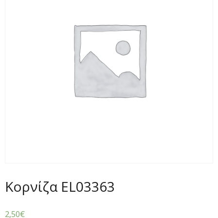
Κορνίζα EL03363
2,50
€