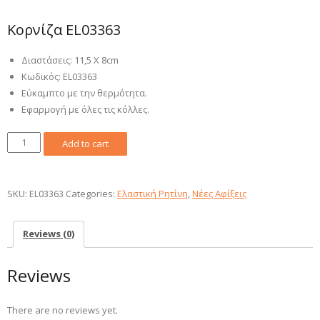
Κορνίζα EL03363
Διαστάσεις: 11,5 Χ 8cm
Κωδικός: EL03363
Εύκαμπτο με την θερμότητα.
Εφαρμογή με όλες τις κόλλες.
Κορνίζα
Add to cart
EL03363
quantity
SKU:
EL03363
Categories:
Ελαστική Ρητίνη
,
Νέες Αφίξεις
Reviews (0)
Reviews
There are no reviews yet.