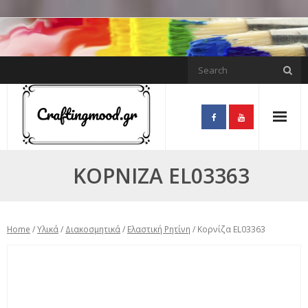
Skip
to
content
ΚΟΡΝΊΖΑ EL03363
Home
/
Υλικά
/
Διακοσμητικά
/
Ελαστική Ρητίνη
/ Κορνίζα EL03363