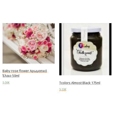
Add to cart
Add to cart
Baby rose flower Αρωματικό
Έλαιο 50ml
5,50
€
Tcolors Almost Black 175ml
5,10
€
Add to cart
Read more