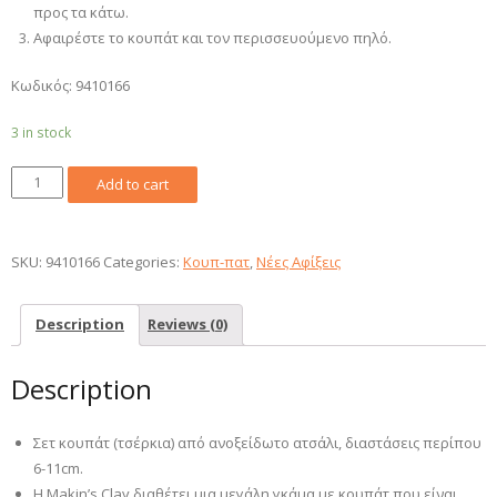
προς τα κάτω.
Αφαιρέστε το κουπάτ και τον περισσευούμενο πηλό.
Κωδικός: 9410166
3 in stock
Κουπάτ
Add to cart
Σετ
4τεμ,
6-
SKU:
9410166
Categories:
Κουπ-πατ
,
Νέες Αφίξεις
11cm
-
Description
Reviews (0)
Τετράγωνο
quantity
Description
Σετ κουπάτ (τσέρκια) από ανοξείδωτο ατσάλι, διαστάσεις περίπου
6-11cm.
Η Makin’s Clay διαθέτει μια μεγάλη γκάμα με κουπάτ που είναι