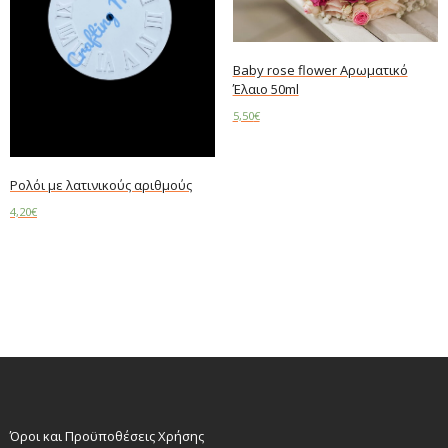
Baby rose flower Αρωματικό
Έλαιο 50ml
5,50
€
Add to cart
Ρολόι με λατινικούς αριθμούς
4,20
€
Add to cart
Όροι και Προϋποθέσεις Χρήσης