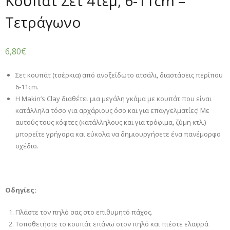
Κουπάτ Σετ 4τεμ, 6-11cm –
Τετράγωνο
6,80
€
Σετ κουπάτ (τσέρκια) από ανοξείδωτο ατσάλι, διαστάσεις περίπου
6-11cm.
Η Makin’s Clay διαθέτει μια μεγάλη γκάμα με κουπάτ που είναι
κατάλληλα τόσο για αρχάριους όσο και για επαγγελματίες! Με
αυτούς τους κόφτες (κατάλληλους και για τρόφιμα, ζύμη κτλ.)
μπορείτε γρήγορα και εύκολα να δημιουργήσετε ένα πανέμορφο
σχέδιο.
Οδηγίες:
Πλάστε τον πηλό σας στο επιθυμητό πάχος.
Τοποθετήστε το κουπάτ επάνω στον πηλό και πιέστε ελαφρά