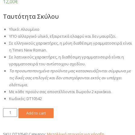
12,00
€
Ταυτότητα Σκύλου
Υλικό: Αλουμίνιο
ΥΠΟ αλλεργικό υλικό, εξαιρετικά ελαφρύ και δεν μαυρίζει.
Σε ελληνικούς χαρακτήρες, η μόνη διαθέσιμη γραμματοσειρά είναι
η Times New Roman.
Σε λατινικούς χαρακτήρες, η διαθέσιμη γραμματοσειρά είναι η
γραμματοσειρά του αντίστοιχου σχεδίου.
Τα προσωποποιημένα προϊόντα μας κατασκευάζονται σύμφωνα με
τις δικές σας επιλογές και δεν επιστρέφονται εκτός αν υπάρχει
ελάττωμα.
Με κάθε προϊόν σας αποστέλλονται δωρεάν 2 κρικάκια.
Κωδικός: DT10542
Μεταλλική
Add to cart
Ταυτότητα
Σκύλου
DT10542
SKU:
DT10542
Category:
Μεταλλικά στοιχεία για χάραξη