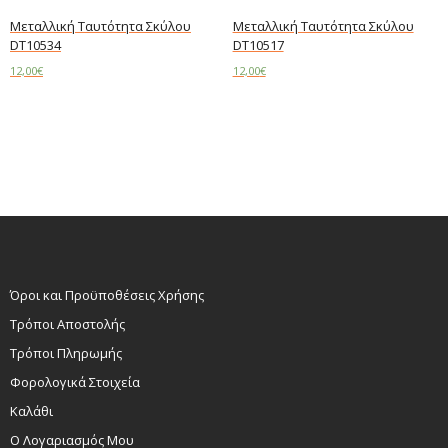
Μεταλλική Ταυτότητα Σκύλου
Μεταλλική Ταυτότητα Σκύλου
DT10534
DT10517
12,00
€
12,00
€
Read more
Add to cart
Όροι και Προϋποθέσεις Χρήσης
Τρόποι Αποστολής
Τρόποι Πληρωμής
Φορολογικά Στοιχεία
Καλάθι
Ο Λογαριασμός Μου