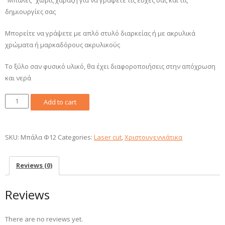
“Μπάλες” χωρίς χάραξη για να γράψετε τις ευχές σας και τις
δημιουργίες σας
Μπορείτε να γράψετε με απλό στυλό διαρκείας ή με ακρυλικά
χρώματα ή μαρκαδόρους ακρυλικούς
Το ξύλο σαν φυσικό υλικό, θα έχει διαφοροποιήσεις στην απόχρωση
και νερά
Μπάλα
Add to cart
Χριστουγεννιάτικη
επίπεδη
12cm
SKU:
Μπάλα Φ12
Categories:
Laser cut
,
Χριστουγεννιάτικα
x
0,3cm
Reviews (0)
quantity
Reviews
There are no reviews yet.