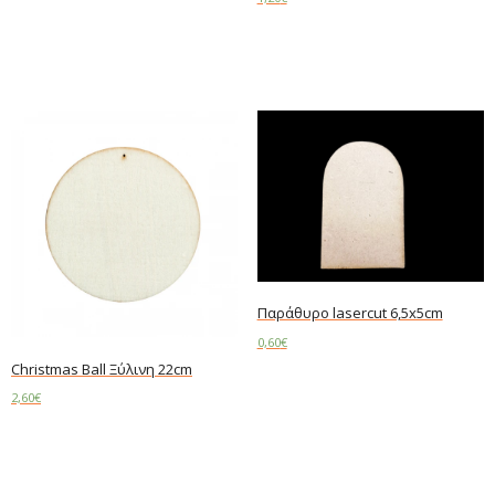
Add to cart
Παράθυρο lasercut 6,5x5cm
0,60
€
Christmas Ball Ξύλινη 22cm
Add to cart
2,60
€
Add to cart