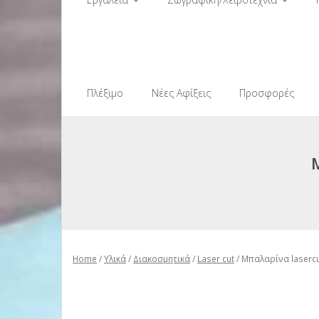
Πλέξιμο
Νέες Αφίξεις
Προσφορές
Home
/
Υλικά
/
Διακοσμητικά
/
Laser cut
/ Μπαλαρίνα laserc