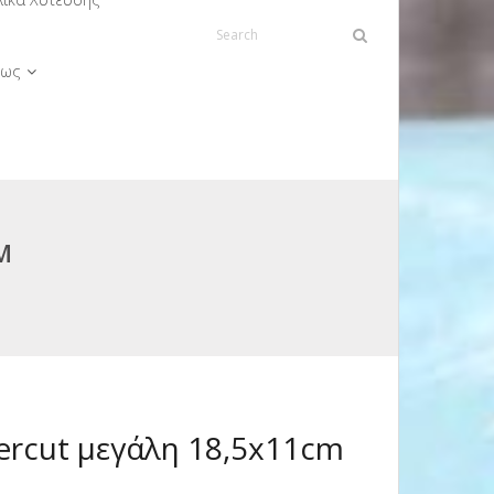
ως
M
ercut μεγάλη 18,5x11cm