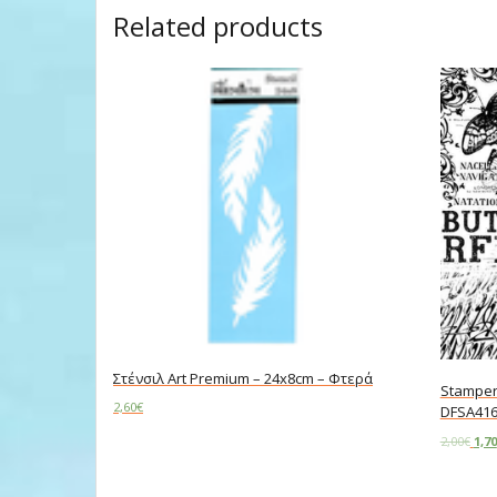
Related products
Στένσιλ Art Premium – 24x8cm – Φτερά
Stamper
2,60
€
DFSA41
2,00
€
1,70
Add to cart
Add to c