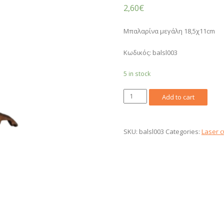
2,60
€
Μπαλαρίνα μεγάλη 18,5χ11cm
Κωδικός: balsl003
5 in stock
Μπαλαρίνα
Add to cart
lasercut
μεγάλη
18,5x11cm
SKU:
balsl003
Categories:
Laser c
quantity