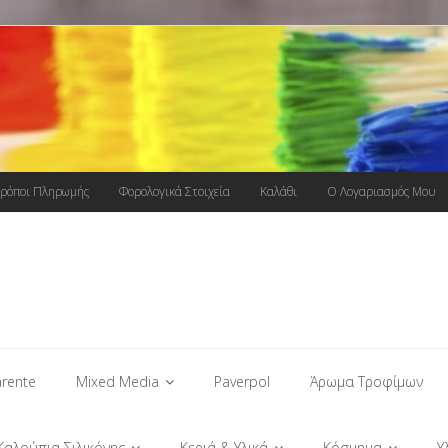
ρόποι Πληρωμής
Φορολογικά Στοιχεία
Καλάθι
Ο Λογαριασμός Μου
rente
Mixed Media
Paverpol
Άρωμα Τροφίμων
Καλούπια Σιλικόνης
Κεριά & Υλικά
Κόσμημα
Υ