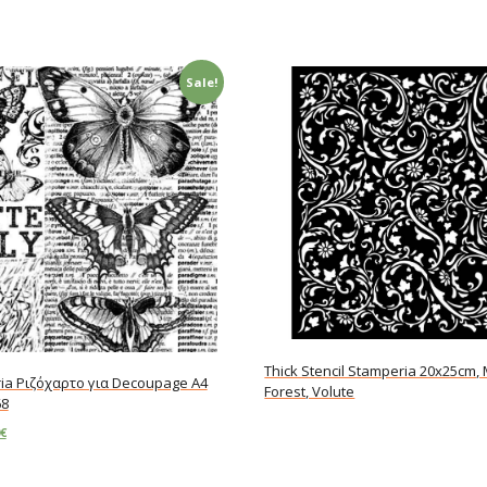
Sale!
Thick Stencil Stamperia 20x25cm,
ia Ριζόχαρτο για Decoupage A4
Forest, Volute
68
Read more
€
art