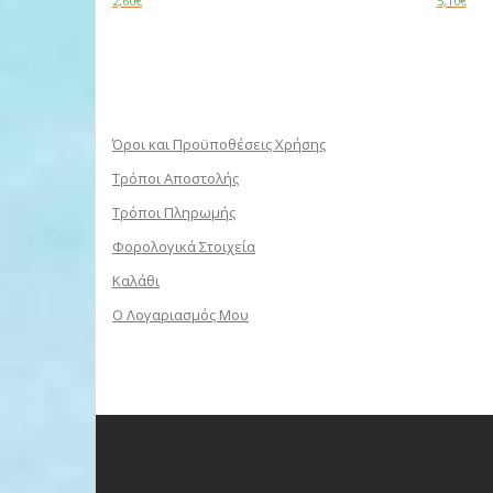
2,60
€
5,10
€
Add to cart
Read m
Όροι και Προϋποθέσεις Χρήσης
Τρόποι Αποστολής
Τρόποι Πληρωμής
Φορολογικά Στοιχεία
Καλάθι
Ο Λογαριασμός Μου