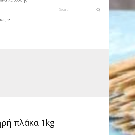
ως
ρή πλάκα 1kg