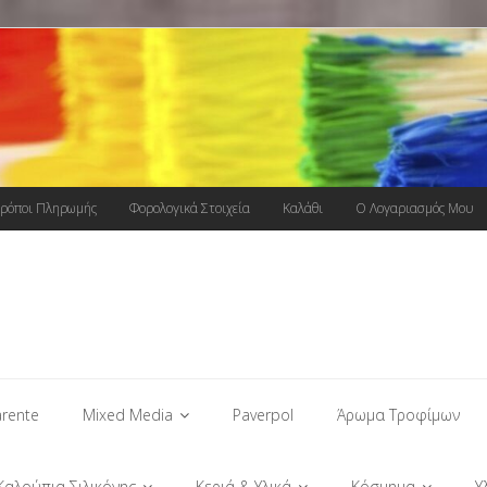
ρόποι Πληρωμής
Φορολογικά Στοιχεία
Καλάθι
Ο Λογαριασμός Μου
rente
Mixed Media
Paverpol
Άρωμα Τροφίμων
Καλούπια Σιλικόνης
Κεριά & Υλικά
Κόσμημα
Υ