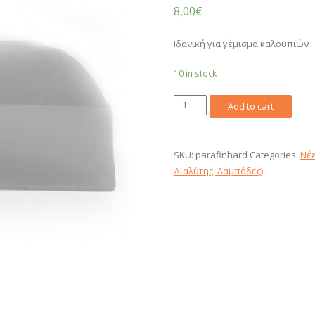
8,00
€
Ιδανική για γέμισμα καλουπιών
10 in stock
Παραφίνη
Add to cart
σκληρή
πλάκα
1kg
SKU:
parafinhard
Categories:
Νέε
quantity
Διαλύτης, Λαμπάδες)