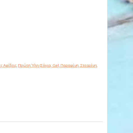
ς Αφίξεις
,
Πρώτη Ύλη (Σόγια, Gel, Παραφίνη, Στεαρίνη,