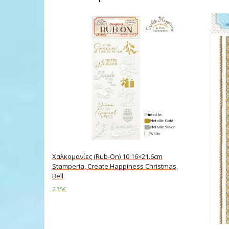
Χαλκομανίες (Rub-On) 10.16×21.6cm
Stamperia, Create Happiness Christmas,
Bell
2,35
€
Add to cart