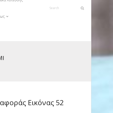
ως
ΜΙ
αφοράς Εικόνας 52