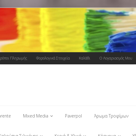
ρόποι Πληρωμής
Φορολογικά Στοιχεία
Καλάθι
Ο Λογαριασμός Μου
rente
Mixed Media
Paverpol
Άρωμα Τροφίμων
Καλούπια Σιλικόνης
Κεριά & Υλικά
Κόσμημα
Υ