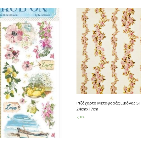
Ριζόχαρτο Μεταφοράς Εικόνας ST
24cmx17cm
2,10
€
Add to cart