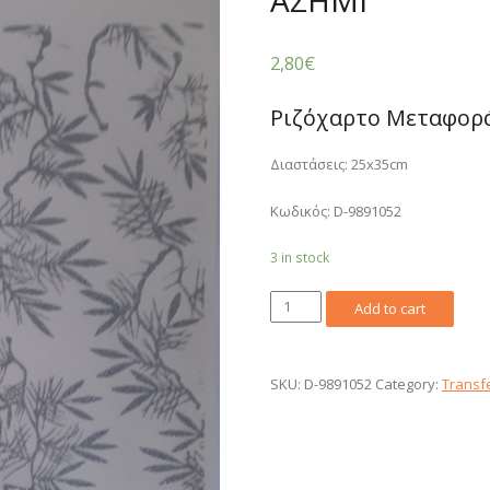
ΑΣΗΜΙ
2,80
€
Ριζόχαρτο Μεταφορά
Διαστάσεις: 25x35cm
Κωδικός: D-9891052
3 in stock
Ριζόχαρτο
Add to cart
Μεταφοράς
Εικόνας
52
SKU:
D-9891052
Category:
Transf
ΑΣΗΜΙ
quantity