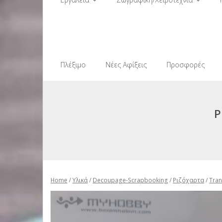
Πλέξιμο
Νέες Αφίξεις
Προσφορές
Ρ
Home
/
Υλικά
/
Decoupage-Scrapbooking
/
Ριζόχαρτα
/
Tran