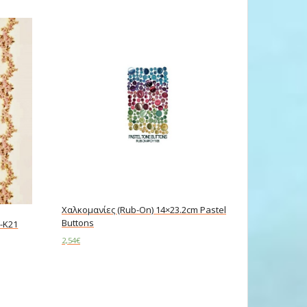
Χαλκομανίες (Rub-On) 14×23.2cm Pastel
Buttons
-K21
2,54
€
Add to cart