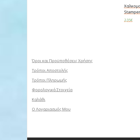
Χαλκομα
Stamper
2,35
€
Add to c
Όροι και Προϋποθέσεις Χρήσης
Τρόποι Αποστολής
Τρόποι Πληρωμής
Φορολογικά Στοιχεία
Καλάθι
Ο Λογαριασμός Μου