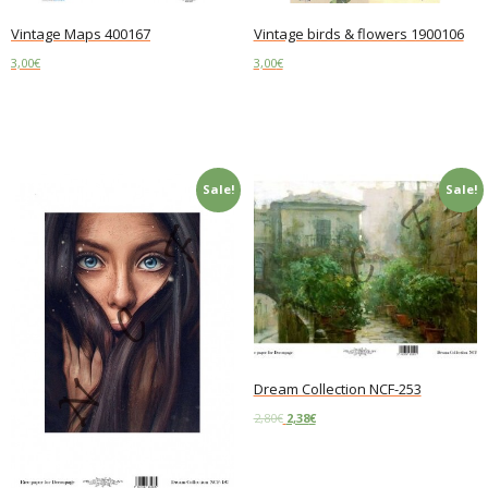
Vintage Maps 400167
Vintage birds & flowers 1900106
3,00
€
3,00
€
Add to cart
Add to cart
Sale!
Sale!
Dream Collection NCF-253
2,80
€
2,38
€
Add to cart