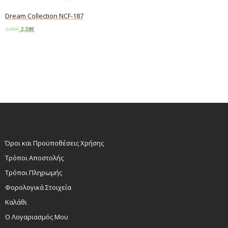
Dream Collection NCF-187
2,80
€
2,38
€
Add to cart
Όροι και Προϋποθέσεις Χρήσης
Τρόποι Αποστολής
Τρόποι Πληρωμής
Φορολογικά Στοιχεία
Καλάθι
Ο Λογαριασμός Μου