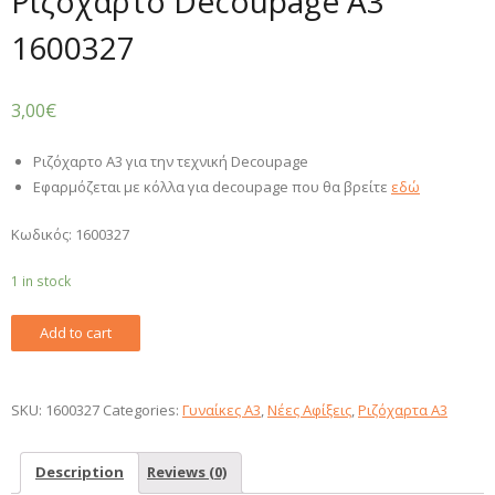
Ριζόχαρτο Decoupage A3
1600327
3,00
€
Ριζόχαρτο Α3 για την τεχνική Decoupage
Εφαρμόζεται με κόλλα για decoupage που θα βρείτε
εδώ
Κωδικός: 1600327
1 in stock
Ριζόχαρτο
Add to cart
Decoupage
A3
1600327
SKU:
1600327
Categories:
Γυναίκες Α3
,
Νέες Αφίξεις
,
Ριζόχαρτα A3
quantity
Description
Reviews (0)