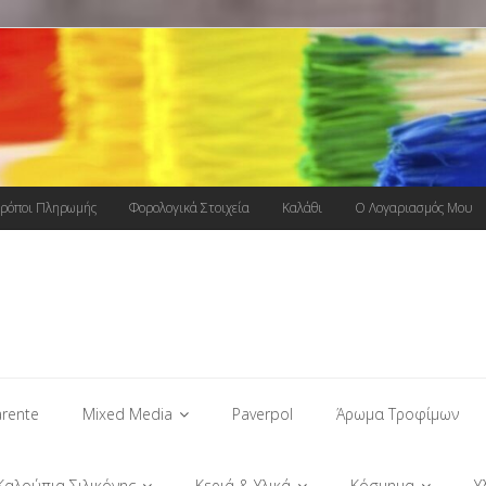
ρόποι Πληρωμής
Φορολογικά Στοιχεία
Καλάθι
Ο Λογαριασμός Μου
rente
Mixed Media
Paverpol
Άρωμα Τροφίμων
Καλούπια Σιλικόνης
Κεριά & Υλικά
Κόσμημα
Υ