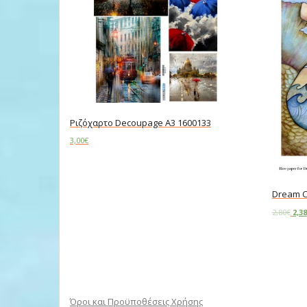
Ριζόχαρτο Decoupage A3 1600133
3,00
€
Add to cart
Dream C
2,80
€
2,38
Add to c
Όροι και Προϋποθέσεις Χρήσης