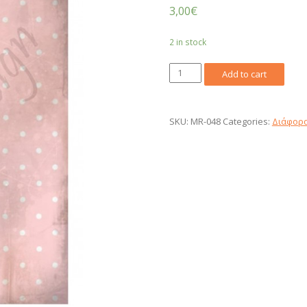
3,00
€
2 in stock
Ριζόχαρτο
Add to cart
Decoupage
A3
MR-
SKU:
MR-048
Categories:
Διάφορα
048
quantity