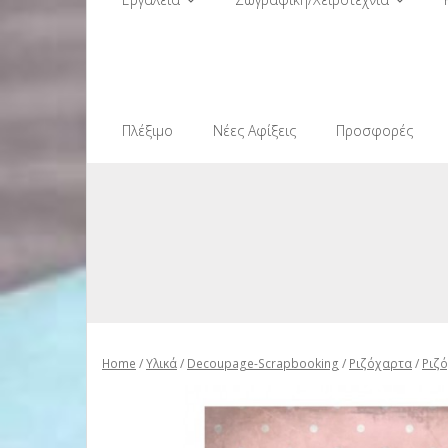
Πλέξιμο
Νέες Αφίξεις
Προσφορές
Home
/
Υλικά
/
Decoupage-Scrapbooking
/
Ριζόχαρτα
/
Ριζ