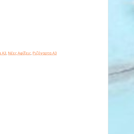
 Α3
,
Νέες Αφίξεις
,
Ριζόχαρτα A3