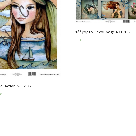
Ριζόχαρτο Decoupage NCF-102
3,00
€
Add to cart
ollection NCF-127
€
art