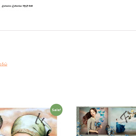
εδώ
Sale!