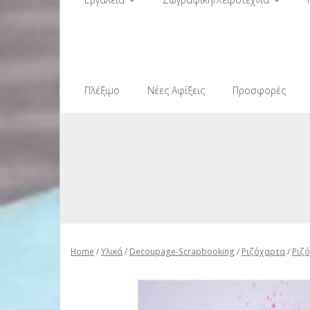
Πλέξιμο
Νέες Αφίξεις
Προσφορές
Home
/
Υλικά
/
Decoupage-Scrapbooking
/
Ριζόχαρτα
/
Ριζ