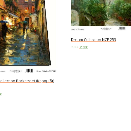
Dream Collection NCF-253
2,80
€
2,38
€
Add to cart
llection Backstreet (Κεραμίδι)
€
art