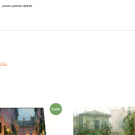
εδώ
Sale!