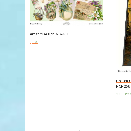
Artistic Design MR-461
3,00
€
Read more
Dream Co
NCF-259
2,80
€
2,38
Add to c