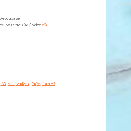
ή Decoupage
ecoupage που θα βρείτε
εδώ
ς Α3
,
Νέες Αφίξεις
,
Ριζόχαρτα A3