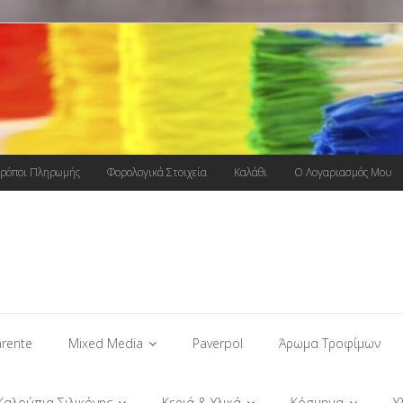
ρόποι Πληρωμής
Φορολογικά Στοιχεία
Καλάθι
Ο Λογαριασμός Μου
rente
Mixed Media
Paverpol
Άρωμα Τροφίμων
Καλούπια Σιλικόνης
Κεριά & Υλικά
Κόσμημα
Υ