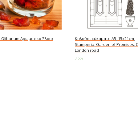
 Olibanum Αρωματικό Έλαιο
Καλούπι εύκαμπτο A5, 15x21cm,
Stamperia, Garden of Promises, 
London road
3,50
€
ore
Read more