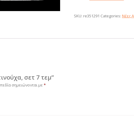
Ρητινούχα,
σετ
7
SKU:
re351291
Categories:
Νέες Α
τεμ
quantity
τινούχα, σετ 7 τεμ”
 πεδία σημειώνονται με
*