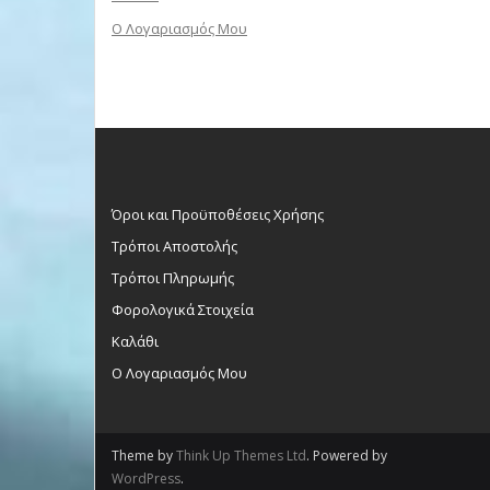
Ο Λογαριασμός Μου
Όροι και Προϋποθέσεις Χρήσης
Τρόποι Αποστολής
Τρόποι Πληρωμής
Φορολογικά Στοιχεία
Καλάθι
Ο Λογαριασμός Μου
Theme by
Think Up Themes Ltd
. Powered by
WordPress
.