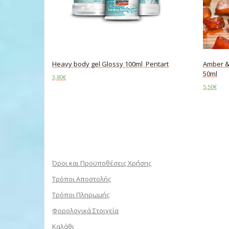
Heavy body gel Glossy 100ml Pentart
Amber &
50ml
3,80
€
5,50
€
Add to cart
Read m
Όροι και Προϋποθέσεις Χρήσης
Τρόποι Αποστολής
Τρόποι Πληρωμής
Φορολογικά Στοιχεία
Καλάθι