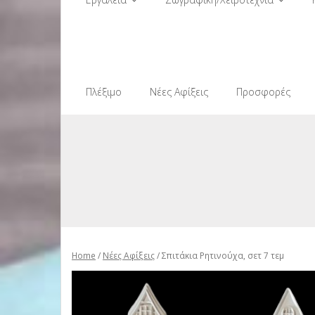
Πλέξιμο
Νέες Αφίξεις
Προσφορές
Home
/
Νέες Αφίξεις
/ Σπιτάκια Ρητινούχα, σετ 7 τεμ