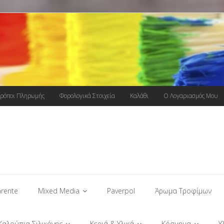
ρόποι Πληρωμής
Φορολογικά Στοιχεία
Καλάθι
Ο Λογαριασμός Μου
rente
Mixed Media
Paverpol
Άρωμα Τροφίμων
Καλούπια Σιλικόνης
Κεριά & Υλικά
Κόσμημα
Υ