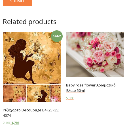
Related products
Sale!
Baby rose flower Αρωματικό
Έλαιο 50ml
5,50
€
Add to cart
Ριζόχαρτο Decoupage B4 (25×35)
4074
2,10
€
1,78
€