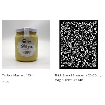
Add to cart
Tcolors Mustard 175ml
Thick Stencil Stamperia 20x25cm,
Magic Forest, Volute
5,10
€
Read more
Add to cart