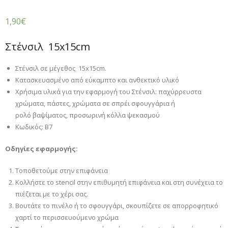
1,90
€
Στένσιλ 15x15cm
Στένσιλ σε μέγεθος 15x15cm.
Κατασκευασμένο από εύκαμπτο και ανθεκτικό υλικό
Χρήσιμα υλικά για την εφαρμογή του
Στένσιλ:
παχύρρευστα
χρώματα
,
πάστες, χρώματα σε σπρέι
σφουγ
γ
άρι
α
ή
ρολό
βαψίματος
, προσωρινή κόλλα ψεκασμού
Κωδικός: Β7
Οδηγίες εφαρμογής:
Τοποθετούμε στην επιφάνεια
Κολλήστε το stencil στην επιθυμητή επιφάνεια και στη συνέχεια το
πιέζεται με το χέρι σας.
Βουτάτε το πινέλο ή το σφουγγάρι, σκουπίζετε σε απορροφητικό
χαρτί το περισσευούμενο χρώμα