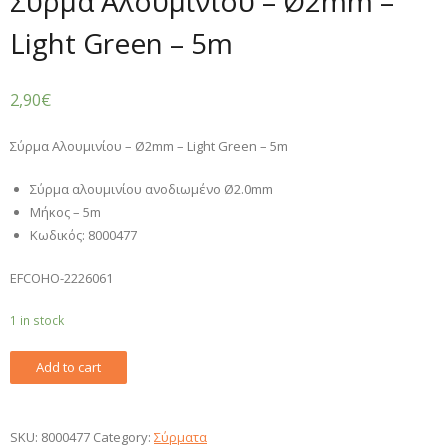
Σύρμα Αλουμινίου – Ø2mm –
Light Green – 5m
2,90
€
Σύρμα Αλουμινίου – Ø2mm – Light Green – 5m
Σύρμα αλουμινίου ανοδιωμένο Ø2.0mm
Μήκος – 5m
Κωδικός: 8000477
EFCOHO-2226061
1 in stock
Σύρμα
Add to cart
Αλουμινίου
-
Ø2mm
SKU:
8000477
Category:
Σύρματα