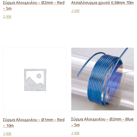
Σύρμα Αλουμινίου – Ø2mm – Red
Ατσαλόσυρμα χρυσό 0,38mm 70m
– 5m
2,50
€
2,90
€
Add to cart
Add to cart
Σύρμα Αλουμινίου – Ø2mm – Blue
Σύρμα Αλουμινίου – Ø1mm – Red
– 5m
– 10m
2,90
€
2,90
€