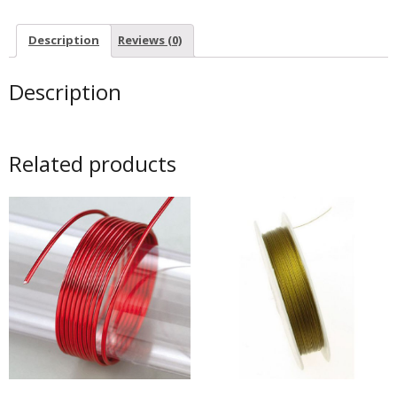
-
Light
Description
Reviews (0)
Green
-
Description
5m
quantity
Related products