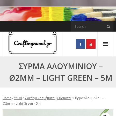
Skip
to
content
ΣΎΡΜΑ ΑΛΟΥΜΙΝΊΟΥ –
Ø2MM – LIGHT GREEN – 5M
Home
/
Υλικά
/
Υλικά γα κοσμήματα
/
Σύρματα
/ Σύρμα Αλουμινίου –
Ø2mm – Light Green – 5m