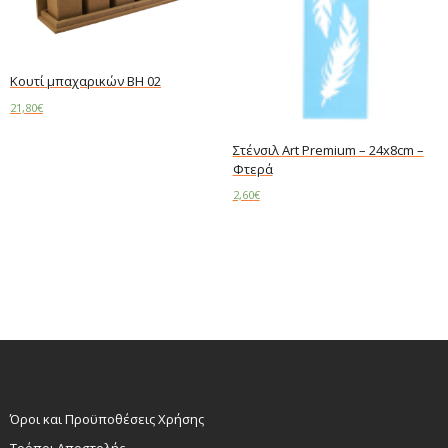
Kουτί μπαχαρικών BH 02
21,80
€
Read more
Στένσιλ Art Premium – 24x8cm –
Φτερά
2,60
€
Add to cart
Όροι και Προϋποθέσεις Χρήσης