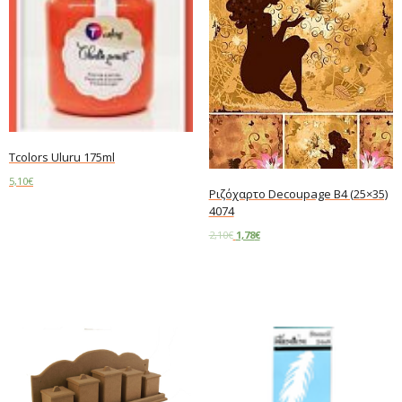
Tcolors Uluru 175ml
5,10
€
Ριζόχαρτο Decoupage B4 (25×35)
4074
Add to cart
2,10
€
1,78
€
Add to cart