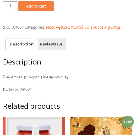
Χαρτί
Add to cart
Scrapbooking
A4
200gr
SKU:
AR001
Categories:
Νέες Αφίξεις
,
Χαρτιά Scrapbooking 200gr
quantity
Description
Reviews (0)
Description
Χαρτί για την τεχνική Scrapbooking
Κωδικός: AR001
Related products
Sale!