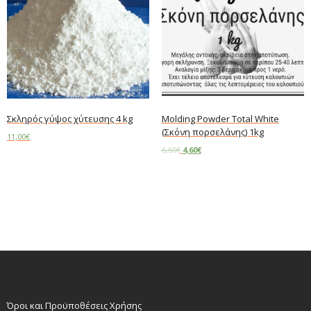
Σκληρός γύψος χύτευσης 4 kg
Molding Powder Total White
(Σκόνη πορσελάνης) 1kg
11,00
€
6,60
€
4,60
€
Add to cart
Add to cart
Όροι και Προϋποθέσεις Χρήσης