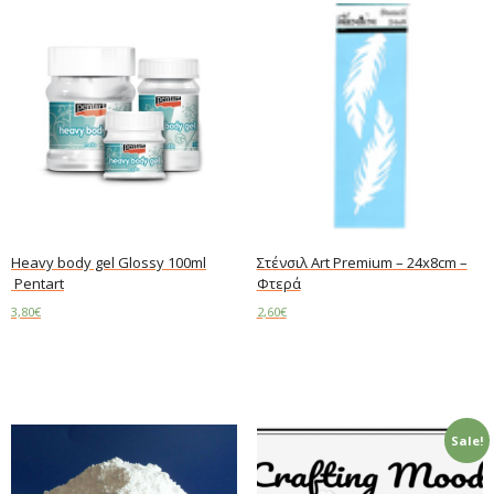
Heavy body gel Glossy 100ml
Στένσιλ Art Premium – 24x8cm –
Pentart
Φτερά
3,80
€
2,60
€
Add to cart
Add to cart
Sale!