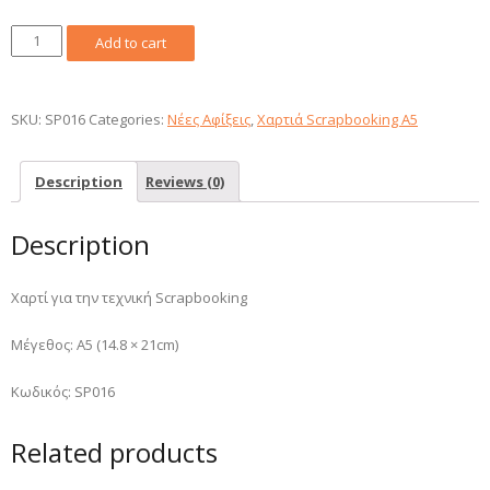
Χαρτί
Add to cart
Scrapbooking
A5
160gr
SKU:
SP016
Categories:
Νέες Αφίξεις
,
Χαρτιά Scrapbooking A5
quantity
Description
Reviews (0)
Description
Χαρτί για την τεχνική Scrapbooking
Μέγεθος: Α5 (14.8 × 21cm)
Κωδικός: SP016
Related products