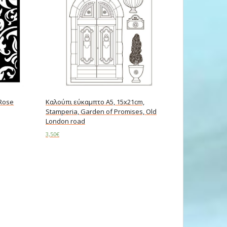
 Rose
Καλούπι εύκαμπτο A5, 15x21cm,
Stamperia, Garden of Promises, Old
London road
3,50
€
Read more