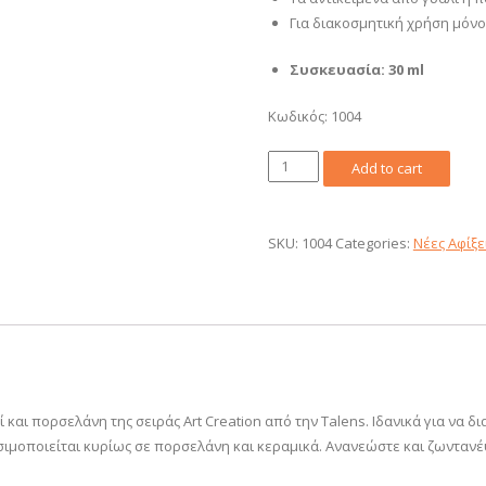
Για διακοσμητική χρήση μόνο
Συσκευασία: 30 ml
Κωδικός: 1004
Χρώμα
Add to cart
Glass
&
Porcelain
SKU:
1004
Categories:
Νέες Αφίξε
Opaque
Art
Creation
30ml
Talens
Frost
1004
 και πορσελάνη της σειράς Art Creation από την Talens. Ιδανικά για να 
quantity
ησιμοποιείται κυρίως σε πορσελάνη και κεραμικά. Ανανεώστε και ζωντανέ