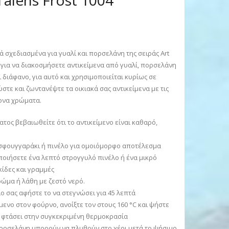
Talens Frost 1004
ά σχεδιασμένα για γυαλί και πορσελάνη της σειράς Art
ά για να διακοσμήσετε αντικείμενα από γυαλί, πορσελάνη
ι διάφανο, για αυτό και χρησιμοποιείται κυρίως σε
τε και ζωντανέψτε τα οικιακά σας αντικείμενα με τις
τονα χρώματα.
τος βεβαιωθείτε ότι το αντικείμενο είναι καθαρό,
σφουγγαράκι ή πινέλο για ομοιόμορφο αποτέλεσμα
οιήσετε ένα λεπτό στρογγυλό πινέλο ή ένα μικρό
κίδες και γραμμές
ώμα ή λάθη με ζεστό νερό.
 σας αφήστε το να στεγνώσει για 45 λεπτά
μενο στον φούρνο, ανοίξτε τον στους 160 °C και ψήστε
ς φτάσει στην συγκεκριμένη θερμοκρασία
πορσελάνη μπορούν να πλυθούν στο χέρι μετά το ψήσιμο