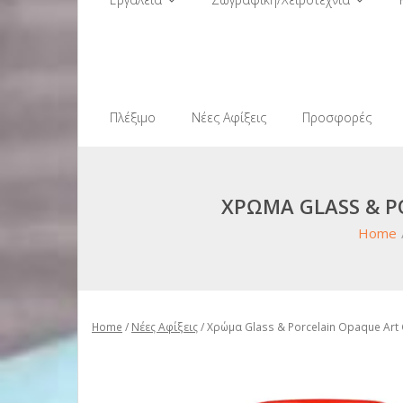
Πλέξιμο
Νέες Αφίξεις
Προσφορές
ΧΡΏΜΑ GLASS & P
Home
Home
/
Νέες Αφίξεις
/ Χρώμα Glass & Porcelain Opaque Art 