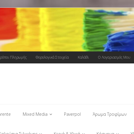
ρόποι Πληρωμής
Φορολογικά Στοιχεία
Καλάθι
Ο Λογαριασμός Μου
rente
Mixed Media
Paverpol
Άρωμα Τροφίμων
Καλούπια Σιλικόνης
Κεριά & Υλικά
Κόσμημα
Υ