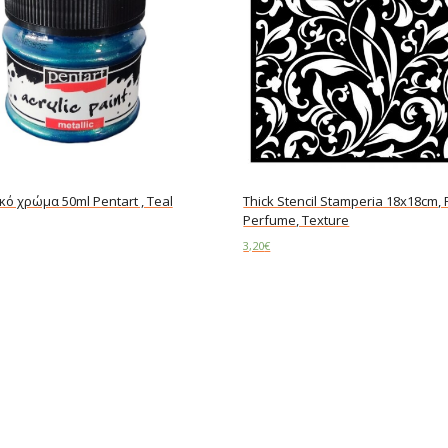
ό χρώμα 50ml Pentart , Teal
Thick Stencil Stamperia 18x18cm,
Perfume, Texture
3,20
€
ore
Read more