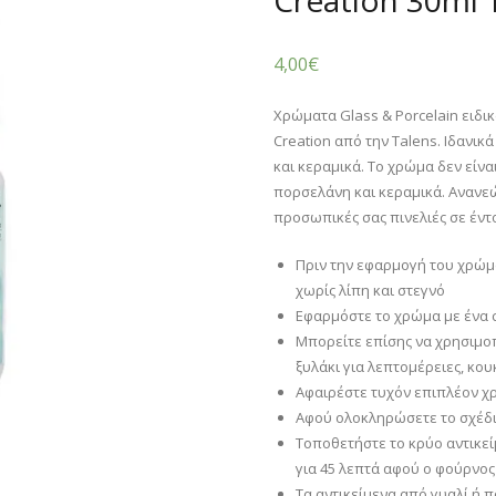
Creation 30ml 
4,00
€
Χρώματα Glass & Porcelain ειδικ
Creation από την Talens. Ιδανικ
και κεραμικά. Το χρώμα δεν είνα
πορσελάνη και κεραμικά. Ανανεώσ
προσωπικές σας πινελιές σε έν
Πριν την εφαρμογή του χρώμα
χωρίς λίπη και στεγνό
Εφαρμόστε το χρώμα με ένα 
Μπορείτε επίσης να χρησιμοπ
ξυλάκι για λεπτομέρειες, κου
Αφαιρέστε τυχόν επιπλέον χρ
Αφού ολοκληρώσετε το σχέδιο
Τοποθετήστε το κρύο αντικεί
για 45 λεπτά αφού ο φούρνο
Τα αντικείμενα από γυαλί ή 