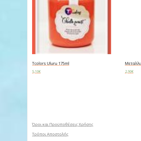
Tcolors Uluru 175ml
Μεταλλικ
5,10
€
2,90
€
Add to cart
Read m
Όροι και Προϋποθέσεις Χρήσης
Τρόποι Αποστολής