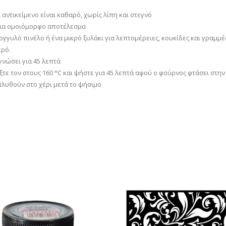
αντικείμενο είναι καθαρό, χωρίς λίπη και στεγνό
για ομοιόμορφο αποτέλεσμα
γγυλό πινέλο ή ένα μικρό ξυλάκι για λεπτομέρειες, κουκίδες και γραμμέ
ερό.
γνώσει για 45 λεπτά
ξτε τον στους 160 °C και ψήστε για 45 λεπτά αφού ο φούρνος φτάσει στ
πλυθούν στο χέρι μετά το ψήσιμο