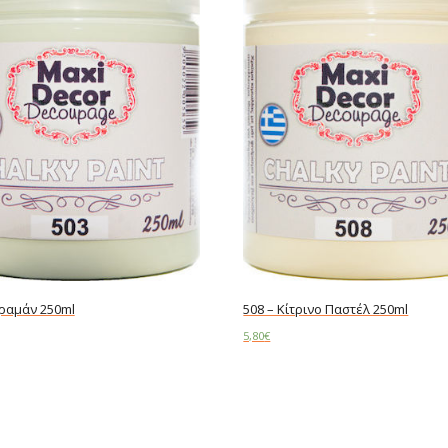
εραμάν 250ml
508 – Κίτρινο Παστέλ 250ml
5,80
€
art
Add to cart