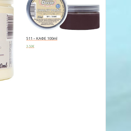
511 – ΚΑΦΕ 100ml
3,50
€
Add to cart