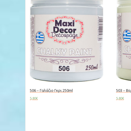
506 – Γαλάζιο Γκρι 250ml
503 – Β
5,80
€
5,80
€
Add to cart
Add to c