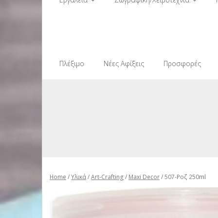
Πλέξιμο
Νέες Αφίξεις
Προσφορές
Home
/
Υλικά
/
Art-Crafting
/
Maxi Decor
/ 507-Ροζ 250ml