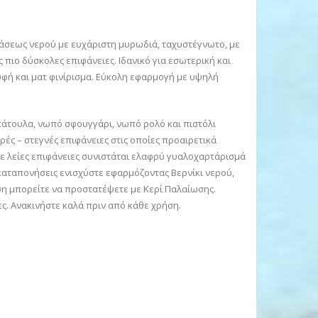
άσεως νερού με ευχάριστη μυρωδιά, ταχυστέγνωτο, με
 πιο δύσκολες επιφάνειες. Ιδανικό για εσωτερική και
φή και ματ φινίρισμα. Εύκολη εφαρμογή με υψηλή
πάτουλα, νωπό σφουγγάρι, νωπό ρολό και πιστόλι
ές – στεγνές επιφάνειες στις οποίες προαιρετικά
Σε λείες επιφάνειες συνιστάται ελαφρύ γυαλοχαρτάρισμά
 καταπονήσεις ενισχύστε εφαρμόζοντας Βερνίκι νερού,
ση μπορείτε να προστατέψετε με Κερί Παλαίωσης.
ες. Ανακινήστε καλά πριν από κάθε χρήση.