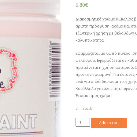
5,80
€
Διακοσμητικό χρώμα κιμωλίας β
άριστη πρόσφυση, ακόμα και στις
εξωτερική χρήση με βελούδινη υ
καλυπτικότητα.
Εφαρμόζεται με νωπό πινέλο, σ
ψεκασμού. Εφαρμόζεται σε καθαρ
προτείνεται η χρήση ασταριού. 
πριν την εφαρμογή. Για έντονες
ενώ για απλά διακοσμητική χρή
Κατάλληλο για όλες τις επιφάνει
Έτοιμο προς χρήση.
2 in stock
507-
Add to cart
Ροζ
250ml