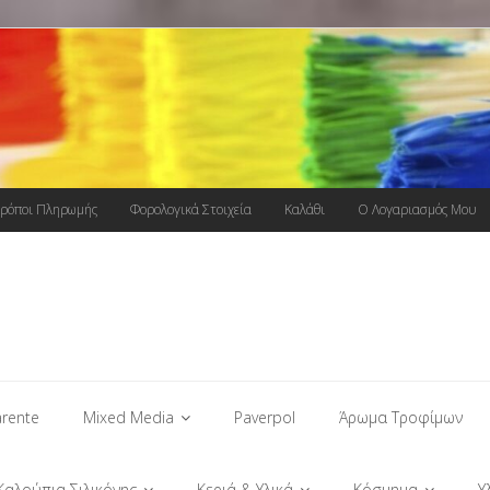
ρόποι Πληρωμής
Φορολογικά Στοιχεία
Καλάθι
Ο Λογαριασμός Μου
rente
Mixed Media
Paverpol
Άρωμα Τροφίμων
Καλούπια Σιλικόνης
Κεριά & Υλικά
Κόσμημα
Υ