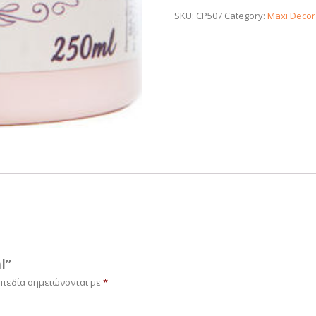
quantity
SKU:
CP507
Category:
Maxi Decor
l”
 πεδία σημειώνονται με
*