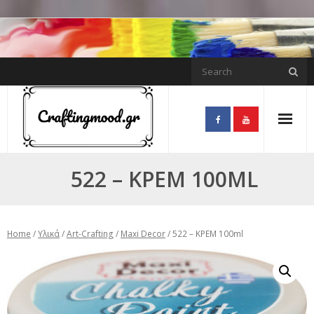
Skip
to
content
522 – ΚΡΕΜ 100ML
Home
/
Υλικά
/
Art-Crafting
/
Maxi Decor
/ 522 – ΚΡΕΜ 100ml