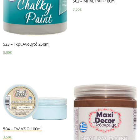
502 – ΜΠΛΕ ΡΑΦ 100ml
3,50
€
Read more
523 – Γκρι Ανοιχτό 250ml
5,80
€
Add to cart
504 – ΓΑΛΑΖΙΟ 100ml
3,50
€