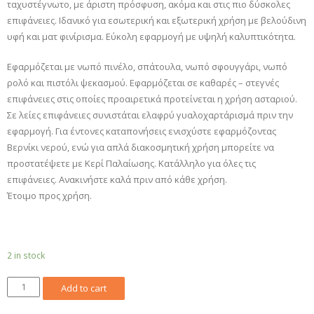
ταχυστέγνωτο, με άριστη πρόσφυση, ακόμα και στις πιο δύσκολες
επιφάνειες. Ιδανικό για εσωτερική και εξωτερική χρήση με βελούδινη
υφή και ματ φινίρισμα. Εύκολη εφαρμογή με υψηλή καλυπτικότητα.
Εφαρμόζεται με νωπό πινέλο, σπάτουλα, νωπό σφουγγάρι, νωπό
ρολό και πιστόλι ψεκασμού. Εφαρμόζεται σε καθαρές – στεγνές
επιφάνειες στις οποίες προαιρετικά προτείνεται η χρήση ασταριού.
Σε λείες επιφάνειες συνιστάται ελαφρύ γυαλοχαρτάρισμά πριν την
εφαρμογή. Για έντονες καταπονήσεις ενισχύστε εφαρμόζοντας
Βερνίκι νερού, ενώ για απλά διακοσμητική χρήση μπορείτε να
προστατέψετε με Κερί Παλαίωσης. Κατάλληλο για όλες τις
επιφάνειες. Ανακινήστε καλά πριν από κάθε χρήση.
Έτοιμο προς χρήση.
2 in stock
522
Add to cart
-