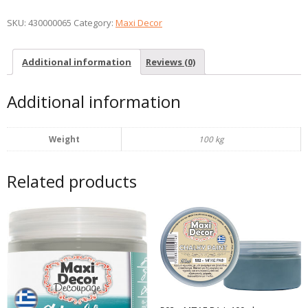
ΚΡΕΜ
100ml
SKU:
430000065
Category:
Maxi Decor
quantity
Additional information
Reviews (0)
Additional information
Weight
100 kg
Related products