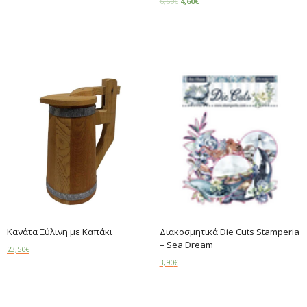
6,60
€
4,60
€
Add to cart
Κανάτα Ξύλινη με Καπάκι
Διακοσμητικά Die Cuts Stamperia
– Sea Dream
23,50
€
3,90
€
Read more
Add to cart