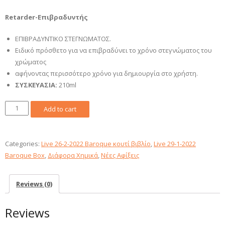
Retarder-Επιβραδυντής
ΕΠΙΒΡΑΔΥΝΤΙΚΟ ΣΤΕΓΝΩΜΑΤΟΣ.
Ειδικό πρόσθετο για να επιβραδύνει το χρόνο στεγνώματος του
χρώματος
αφήνοντας περισσότερο χρόνο για δημιουργία στο χρήστη.
ΣΥΣΚΕΥΑΣΙA:
210ml
Art
Add to cart
&
Crafting
Retarder-
Categories:
Live 26-2-2022 Baroque κουτί βιβλίο
,
Live 29-1-2022
Επιβραδυντής
Baroque Box
,
Διάφορα Χημικά
,
Νέες Αφίξεις
quantity
Reviews (0)
Reviews