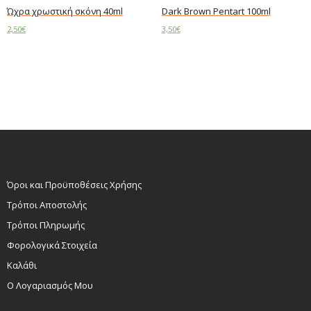
Ώχρα χρωστική σκόνη 40ml
Dark Brown Pentart 100ml
2,50
€
3,50
€
Add to cart
Add to cart
Όροι και Προϋποθέσεις Χρήσης
Τρόποι Αποστολής
Τρόποι Πληρωμής
Φορολογικά Στοιχεία
Καλάθι
Ο Λογαριασμός Μου