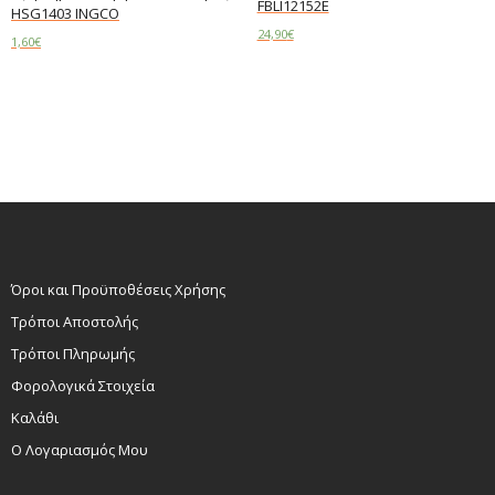
FBLI12152E
HSG1403 INGCO
24,90
€
1,60
€
Read more
Add to cart
Όροι και Προϋποθέσεις Χρήσης
Τρόποι Αποστολής
Τρόποι Πληρωμής
Φορολογικά Στοιχεία
Καλάθι
Ο Λογαριασμός Μου