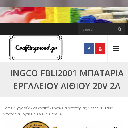
Skip
to
content
INGCO FBLI2001 ΜΠΑΤΑΡΊΑ
ΕΡΓΑΛΕΊΟΥ ΛΙΘΊΟΥ 20V 2A
Home
/
Εργαλεία - Λειαντικά
/
Εργαλεία Μπαταρίας
/ Ingco FBLI2001
Μπαταρία Εργαλείου Λιθίου 20V 2A