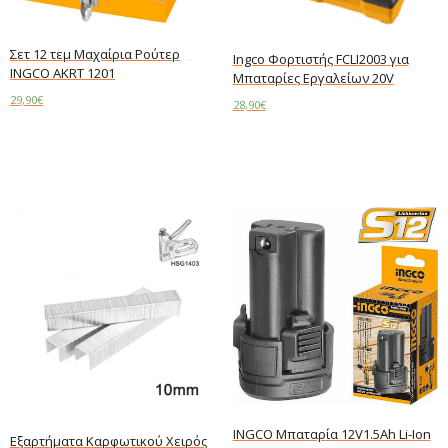
Σετ 12 τεμ Μαχαίρια Ρούτερ
Ingco Φορτιστής FCLI2003 για
INGCO AKRT 1201
Μπαταρίες Εργαλείων 20V
29,90
€
28,90
€
Read more
Read more
INGCO Μπαταρία 12V1.5Ah Li-Ion
Εξαρτήματα Καρφωτικού Χειρός