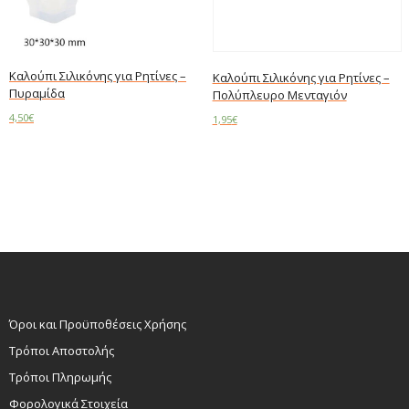
Καλούπι Σιλικόνης για Ρητίνες –
Καλούπι Σιλικόνης για Ρητίνες –
Πυραμίδα
Πολύπλευρο Μενταγιόν
4,50
€
1,95
€
Add to cart
Read more
Όροι και Προϋποθέσεις Χρήσης
Τρόποι Αποστολής
Τρόποι Πληρωμής
Φορολογικά Στοιχεία