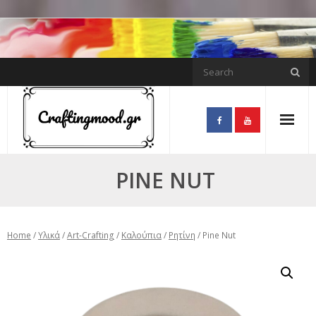
Skip
to
content
PINE NUT
Home
/
Υλικά
/
Art-Crafting
/
Καλούπια
/
Ρητίνη
/ Pine Nut