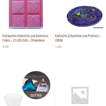
Εύκαμπτο Καλούπι για Σαπούνι-
Καλούπι Σιλικόνης για Ρητίνες –
Γύψο – 21×29.7cm – Πλακάκια
Οβάλ
6,50
€
1,60
€
Read more
Read more