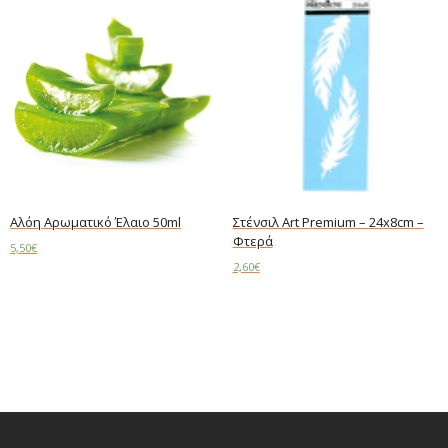
Αλόη Αρωματικό Έλαιο 50ml
Στένσιλ Art Premium – 24x8cm –
Φτερά
5,50
€
2,60
€
Read more
Add to cart