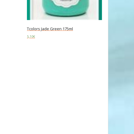
Tcolors Jade Green 175ml
5,10
€
Add to cart