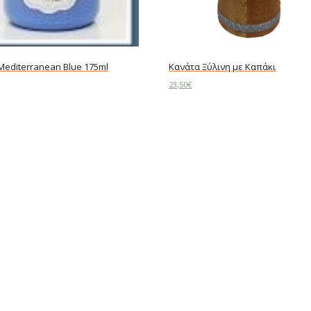
 Mediterranean Blue 175ml
Κανάτα Ξύλινη με Καπάκι
23,50
€
art
Read more