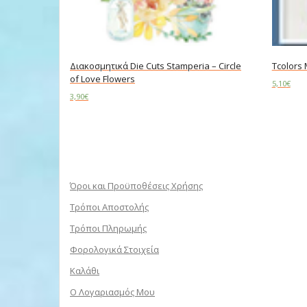
Διακοσμητικά Die Cuts Stamperia – Circle
Tcolors
of Love Flowers
5,10
€
3,90
€
Add to c
Add to cart
Όροι και Προϋποθέσεις Χρήσης
Τρόποι Αποστολής
Τρόποι Πληρωμής
Φορολογικά Στοιχεία
Καλάθι
Ο Λογαριασμός Μου