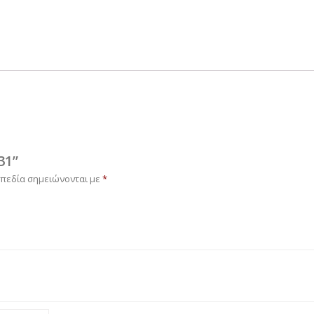
31”
 πεδία σημειώνονται με
*