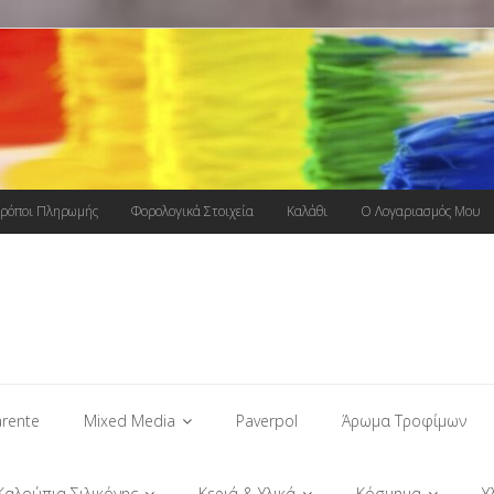
ρόποι Πληρωμής
Φορολογικά Στοιχεία
Καλάθι
Ο Λογαριασμός Μου
rente
Mixed Media
Paverpol
Άρωμα Τροφίμων
Καλούπια Σιλικόνης
Κεριά & Υλικά
Κόσμημα
Υ