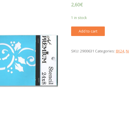
2,60
€
1 in stock
Stencil
Add to cart
2900631
quantity
SKU:
2900631
Categories:
8X24
,
Ν