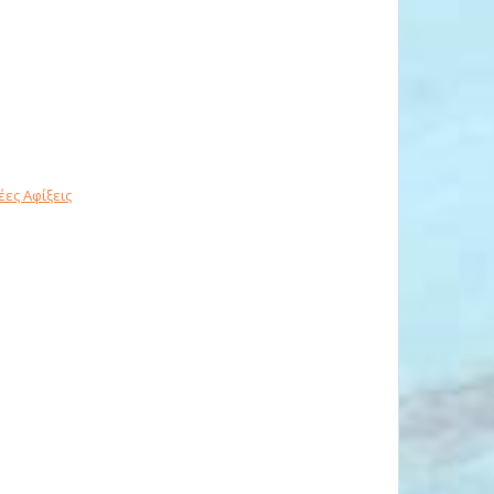
έες Αφίξεις