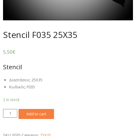
Stencil F035 25X35
5,50
€
Stencil
Διαστάσεις: 25X35
Κωδικός:
F035
2 in stock
Stencil
Add to cart
F035
25X35
quantity
SKU:
F035
Category:
25X35