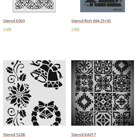
Stencil E050
Stencil Rich 694 25×35
2,60
€
2,80
€
Read more
Read more
Stencil S206
Stencil KA017