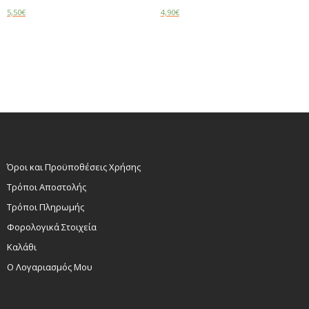
5,50
€
4,90
€
Read more
Add to cart
Όροι και Προϋποθέσεις Χρήσης
Τρόποι Αποστολής
Τρόποι Πληρωμής
Φορολογικά Στοιχεία
Καλάθι
Ο Λογαριασμός Μου