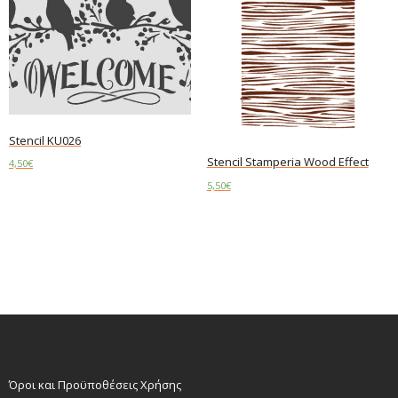
Stencil KU026
Stencil Stamperia Wood Effect
4,50
€
5,50
€
Read more
Add to cart
Όροι και Προϋποθέσεις Χρήσης