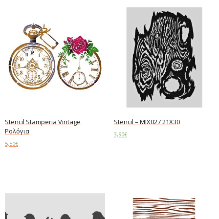
Stencil Stamperia Vintage
Stencil – MIX027 21X30
Ρολόγια
3,90
€
5,50
€
Read more
Add to cart