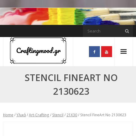
Skip
to
content
STENCIL FINEART NO
2130623
Home
/
Υλικά
/
Art-Crafting
/
Stencil
/
21X30
/ Stencil FineArt No 2130623