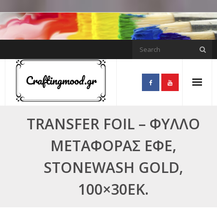
Skip
to
content
TRANSFER FOIL – ΦΎΛΛΟ
ΜΕΤΑΦΟΡΆΣ ΕΦΈ,
STONEWASH GOLD,
100×30ΕΚ.