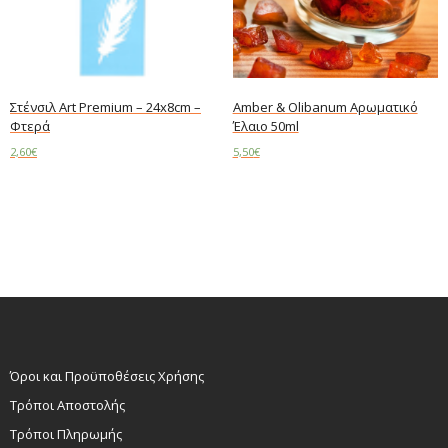
Στένσιλ Art Premium – 24x8cm –
Amber & Olibanum Αρωματικό
Φτερά
Έλαιο 50ml
2,60
€
5,50
€
Add to cart
Read more
Όροι και Προϋποθέσεις Χρήσης
Τρόποι Αποστολής
Τρόποι Πληρωμής