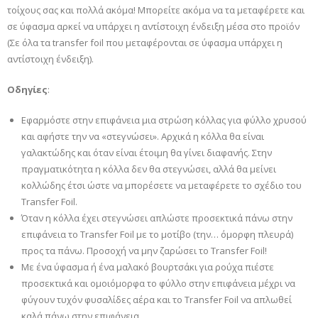
τοίχους σας και πολλά ακόμα! Μπορείτε ακόμα να τα μεταφέρετε και
σε ύφασμα αρκεί να υπάρχει η αντίστοιχη ένδειξη μέσα στο προϊόν
(Σε όλα τα transfer foil που μεταφέρονται σε ύφασμα υπάρχει η
αντίστοιχη ένδειξη).
Οδηγίες
:
Εφαρμόστε στην επιφάνεια μια στρώση κόλλας για φύλλο χρυσού
και αφήστε την να «στεγνώσει». Αρχικά η κόλλα θα είναι
γαλακτώδης και όταν είναι έτοιμη θα γίνει διαφανής. Στην
πραγματικότητα η κόλλα δεν θα στεγνώσει, αλλά θα μείνει
κολλώδης έτσι ώστε να μπορέσετε να μεταφέρετε το σχέδιο του
Transfer Foil.
Όταν η κόλλα έχει στεγνώσει απλώστε προσεκτικά πάνω στην
επιφάνεια το Transfer Foil με το μοτίβο (την… όμορφη πλευρά)
προς τα πάνω. Προσοχή να μην ζαρώσει το Transfer Foil!
Με ένα ύφασμα ή ένα μαλακό βουρτσάκι για ρούχα πιέστε
προσεκτικά και ομοιόμορφα το φύλλο στην επιφάνεια μέχρι να
φύγουν τυχόν φυσαλίδες αέρα και το Transfer Foil να απλωθεί
καλά πάνω στην επιφάνεια.