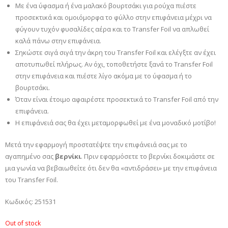
Με ένα ύφασμα ή ένα μαλακό βουρτσάκι για ρούχα πιέστε
προσεκτικά και ομοιόμορφα το φύλλο στην επιφάνεια μέχρι να
φύγουν τυχόν φυσαλίδες αέρα και το Transfer Foil να απλωθεί
καλά πάνω στην επιφάνεια.
Σηκώστε σιγά σιγά την άκρη του Transfer Foil και ελέγξτε αν έχει
αποτυπωθεί πλήρως. Αν όχι, τοποθετήστε ξανά το Transfer Foil
στην επιφάνεια και πιέστε λίγο ακόμα με το ύφασμα ή το
βουρτσάκι.
Όταν είναι έτοιμο αφαιρέστε προσεκτικά το Transfer Foil από την
επιφάνεια.
Η επιφάνειά σας θα έχει μεταμορφωθεί με ένα μοναδικό μοτίβο!
Μετά την εφαρμογή προστατέψτε την επιφάνειά σας με το
αγαπημένο σας
βερνίκι
. Πριν εφαρμόσετε το βερνίκι δοκιμάστε σε
μια γωνία να βεβαιωθείτε ότι δεν θα «αντιδράσει» με την επιφάνεια
του Transfer Foil.
Κωδικός: 251531
Out of stock