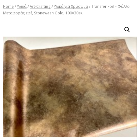
Home
/
Υλικά
/
Art-Crafting
/
Υλικά για Χρύσωμα
/ Transfer Foil – Φύλλο
Μεταφοράς εφέ, Stonewash Gold, 100×30εκ.