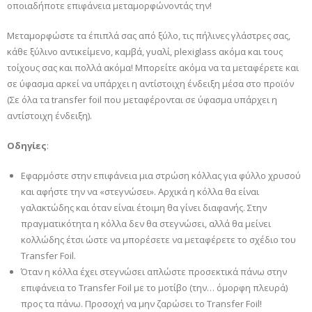
οποιαδήποτε επιφάνεια μεταμορφώνοντάς την!
Μεταμορφώστε τα έπιπλά σας από ξύλο, τις πήλινες γλάστρες σας,
κάθε ξύλινο αντικείμενο, καμβά, γυαλί, plexiglass ακόμα και τους
τοίχους σας και πολλά ακόμα! Μπορείτε ακόμα να τα μεταφέρετε και
σε ύφασμα αρκεί να υπάρχει η αντίστοιχη ένδειξη μέσα στο προϊόν
(Σε όλα τα transfer foil που μεταφέρονται σε ύφασμα υπάρχει η
αντίστοιχη ένδειξη).
Οδηγίες
:
Εφαρμόστε στην επιφάνεια μια στρώση κόλλας για φύλλο χρυσού
και αφήστε την να «στεγνώσει». Αρχικά η κόλλα θα είναι
γαλακτώδης και όταν είναι έτοιμη θα γίνει διαφανής. Στην
πραγματικότητα η κόλλα δεν θα στεγνώσει, αλλά θα μείνει
κολλώδης έτσι ώστε να μπορέσετε να μεταφέρετε το σχέδιο του
Transfer Foil.
Όταν η κόλλα έχει στεγνώσει απλώστε προσεκτικά πάνω στην
επιφάνεια το Transfer Foil με το μοτίβο (την… όμορφη πλευρά)
προς τα πάνω. Προσοχή να μην ζαρώσει το Transfer Foil!